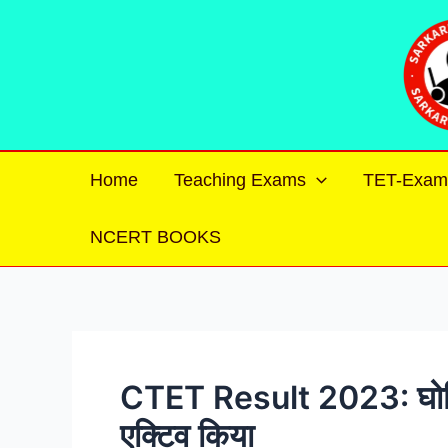
Skip
Post
to
navigation
content
Home
Teaching Exams
TET-Exam
NCERT BOOKS
CTET Result 2023: घोषित 
एक्टिव किया